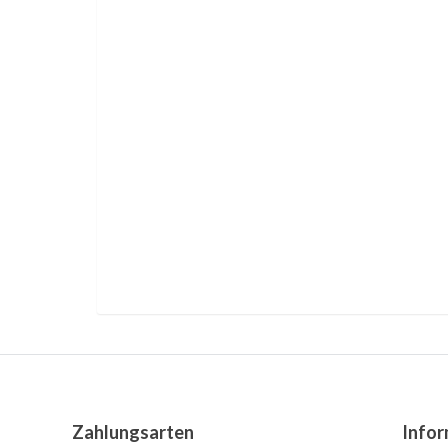
Ob Kreatin als Supplement schädlich ist, 
Schlafgewohnheiten, Junkfood und Verunre
Zahlungsarten
Infor