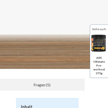
Siehe auch
ABE
Ultimate
Pre-
workout
375g
Fragen (5)
1
Inhalt