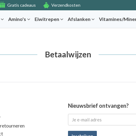
Gratis cadeaus
Verzendkosten
r
Amino's
Eiwitrepen
Afslanken
Vitamines/Mine
Betaalwijzen
Nieuwsbrief ontvangen?
f
 retourneren
ct
Inschrijven