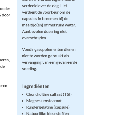
verdeeld over de dag. Het
poeder
verdient de voorkeur om de
natriumhydroxide. Dit is een van de
% door
capsules in te nemen bij de
maaltijd(en) of met ruim water.
is en dat het eindproduct BSE-vrij is.
Aanbevolen dosering niet
overschrijden.
bruikt in geneesmiddelen en is er een
araten die deze chondroitine bevatten.
Voedingssupplementen dienen
niet te worden gebruikt als
ueren,
vervanging van een gevarieerde
nde
voeding.
neren
Ingrediënten
Chondroïtine sulfaat (TSI)
Magnesiumstearaat
Rundergelatine (capsule)
Natuurlijke kleurstoffen