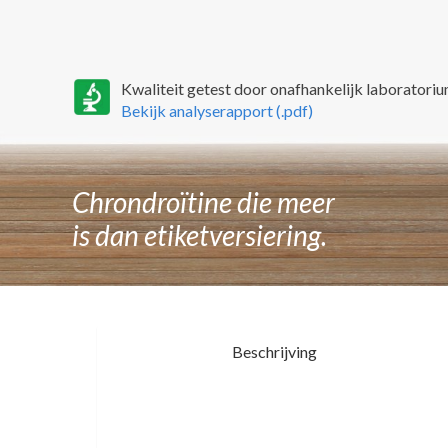
Kwaliteit getest door onafhankelijk laboratoriu
Bekijk analyserapport (.pdf)
Chrondroïtine die meer
is dan etiketversiering.
Beschrijving
BSE en het chondroitine extract.