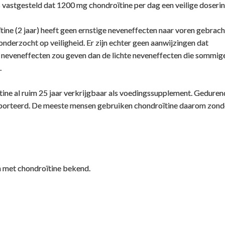
vastgesteld dat 1200 mg chondroïtine per dag een veilige dosering
ine (2 jaar) heeft geen ernstige neveneffecten naar voren gebrach
onderzocht op veiligheid. Er zijn echter geen aanwijzingen dat
neveneffecten zou geven dan de lichte neveneffecten die sommig
.
tine al ruim 25 jaar verkrijgbaar als voedingssupplement. Geduren
apporteerd. De meeste mensen gebruiken chondroïtine daarom zond
en met chondroïtine bekend.