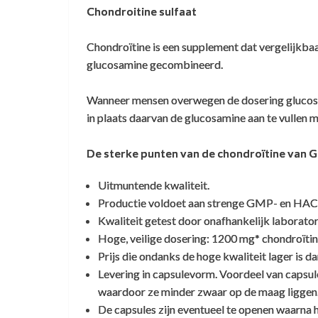
Chondroitine sulfaat
Chondroïtine is een supplement dat vergelijkba
Klant Vraag:
Geven goed advies
glucosamine gecombineerd.
Ik heb een vraag mbt het onderdeel Chondro
Wanneer mensen overwegen de dosering glucosa
Henriette Heijne
,
9 mei 2023
in plaats daarvan de glucosamine aan te vullen m
Vertrouwde website, geven goed advies en
De chondroitine die wij gebruiken kan gezi
natuurlijke supplementen.
specialist op dit gebied: Bioiberica. Deze 
De sterke punten van de chondroïtine van 
is!
Uitmuntende kwaliteit.
Voor wat betreft het gevaar van BSE kunn
Productie voldoet aan strenge GMP- en HAC
Kwaliteit getest door onafhankelijk laborato
- Chondroïtine is geen eiwit zoals prionen
Hoge, veilige dosering: 1200 mg* chondroïtine
Prijs die ondanks de hoge kwaliteit lager is da
- Chondroitine is verkregen door een en
Levering in capsulevorm. Voordeel van capsul
(geen detecteerbare bron van BSE infectie
waardoor ze minder zwaar op de maag liggen
- Het gebruikte kraakbeen komt van dier
De capsules zijn eventueel te openen waarna 