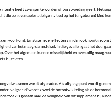
e intentie heeft zwanger te worden of borstvoeding geeft. Het sup
icht die een eventuele nadelige invloed op het (ongeboren) kind kun
lichaam voorkomt. Ernstige neveneffecten zijn dan ook nooit gecons
gheid van het maag-darmstelsel. In die gevallen gaat het doorgaan
e op. Over het algemeen kunnen misselijkheid en overtollig maagz
ts bij te eten.
jongvolwassenen wordt afgeraden. Als uitgangspunt wordt genomen
der 'volgroeid' wordt zowel de botontwikkeling als de hormonale
nderzoek is gedaan naar de veiligheid van dit supplement bij kin