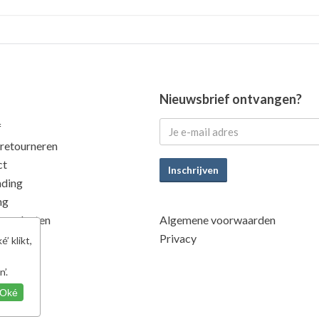
Nieuwsbrief ontvangen?
f
 retourneren
ct
Inschrijven
nding
ng
 producten
Algemene voorwaarden
eit
Privacy
’ klikt,
’.
Oké