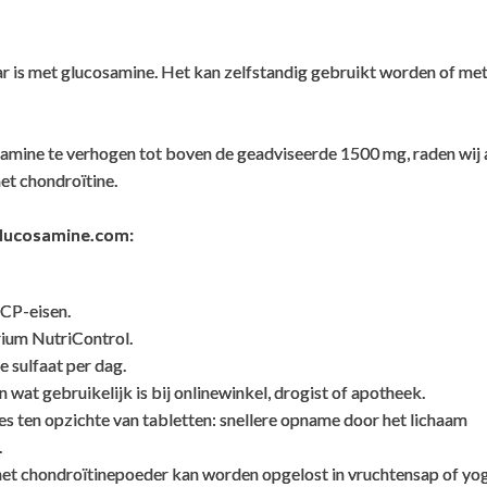
ar is met glucosamine. Het kan zelfstandig gebruikt worden of me
itine. Dit is vanuit kraakbeen van runderen gewonnen. Hoe zit dit 
mine te verhogen tot boven de geadviseerde 1500 mg, raden wij
et chondroïtine.
en worden als de beste én veiligste chondroïtine die te krijgen i
chondroïtine is 'the real deal'; hetzelfde materiaal als wat in de 
Glucosamine.com:
en we zeggen dat deze chondroïtine BSE vrij is om de volgende re
CP-eisen.
rium NutriControl.
 zijn (prionen zijn de 'verkeerd gevouwen' eiwitten die BSE veroorz
 sulfaat per dag.
n wat gebruikelijk is bij onlinewinkel, drogist of apotheek.
zymatische hydrolyse van kraakbeenweefsel. Kraakbeenweefsel beh
es ten opzichte van tabletten: snellere opname door het lichaam
gevaar) van dierlijke grondstoffen.
.
en uit landen die niet genoemd worden in document 9CFR94.18 va
het chondroïtinepoeder kan worden opgelost in vruchtensap of yog