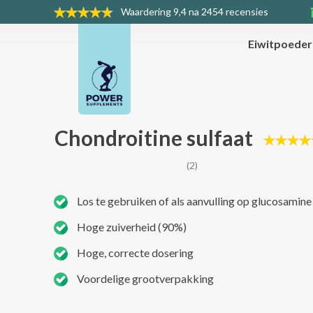
Waardering
9,4 na 2454 recensies
Eiwitpoede
Chondroitine sulfaat
(2)
Los te gebruiken of als aanvulling op glucosamine
Hoge zuiverheid (90%)
Hoge, correcte dosering
Voordelige grootverpakking