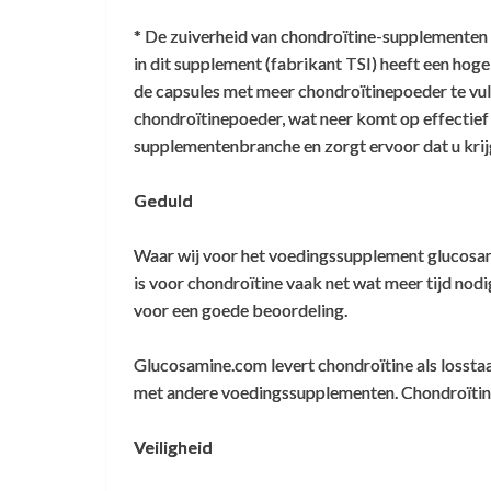
herkomst is van landen die officieel gezie
* De zuiverheid van chondroïtine-supplementen 
- Tijdens de productie van chondroïtine w
in dit supplement (fabrikant TSI) heeft een hog
weinige stoffen die in staat is BSE-prionen
de capsules met meer chondroïtinepoeder te vu
chondroïtinepoeder, wat neer komt op effectief 
- Audits door meerdere bedrijven hebben o
supplementenbranche en zorgt ervoor dat u krijg
- Deze kwaliteit chondroïtine is al heel l
systematische controle op bijwerkingen. 
Geduld
Niet dat het verder nog veel toevoegt: ik 
Waar wij voor het voedingssupplement glucosam
is voor chondroïtine vaak net wat meer tijd nodi
Kris
voor een goede beoordeling.
Glucosamine.com levert chondroïtine als lossta
met andere voedingssupplementen. Chondroïtin
Veiligheid