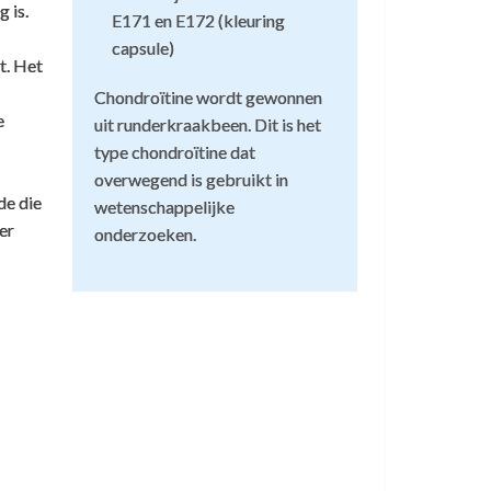
 is.
E171 en E172 (kleuring
capsule)
t. Het
Chondroïtine wordt gewonnen
e
uit runderkraakbeen. Dit is het
type chondroïtine dat
overwegend is gebruikt in
de die
wetenschappelijke
er
onderzoeken.