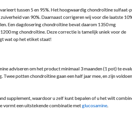
n worden als BSE-vrij.
varieert tussen 5 en 95%. Het hoogwaardig chondroïtine sulfaat-
ordt een sterke alkalische behandeling toegepast door middel van 
e zuiverheid van 90%. Daarnaast corrigeren wij voor die laatste 10
 uit te schakelen.
llen. Een dagdosering chondroïtine bevat daarom 1350 mg
1200 mg chondroïtine. Deze correctie is tamelijk uniek voor de
nderschreven dat het productieproces van deze chondroïtine veilig 
t wat op het etiket staat!
ang in gebruik. In sommige Europese landen wordt deze grondstof ge
Er is geen geval van BSE besmetting bekend door gebruik van prep
gebruik deze chondroïtine zelf ook.
ine adviseren om het product minimaal 3 maanden (1 pot) te eval
g. Twee potten chondroïtine gaan een half jaar mee, en zijn voldoe
and supplement, waardoor u zelf kunt bepalen of u het wilt combi
e vormt een uitstekende combinatie met
glucosamine
.