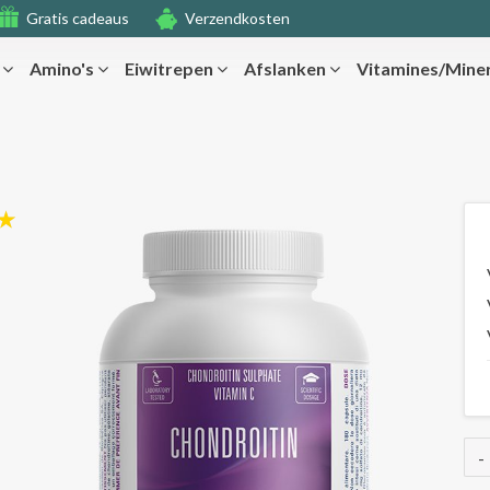
Gratis cadeaus
Verzendkosten
r
Amino's
Eiwitrepen
Afslanken
Vitamines/Mine
-