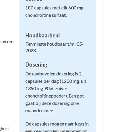
180 capsules met elk 600 mg
chondroïtine sulfaat.
t
Houdbaarheid
met de BSE ziekte? Is dit wel veilig.
 aan om
Tenminste houdbaar t/m: 05-
2028.
s. Het materiaal wordt gemaakt door de
meeste wetenschappelijke studies gebruikt
Dosering
De aanbevolen dosering is 2
capsules per dag (1200 mg, uit
denen:
1350 mg 90%-zuiver
aken).
chondroïtinepoeder). Een pot
gaat bij deze dosering drie
oort samen met melk tot categorie IV
maanden mee.
De capsules mogen naar keus in
n de FDA. Met andere woorden, de
hurt.
één keer worden ingenomen of